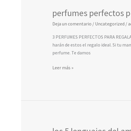
perfumes perfectos 
perfumes
perfectos
Deja un comentario
/
Uncategorized
/
a
para
mamá
3 PERFUMES PERFECTOS PARA REGALAR A 
harán de estos el regalo ideal. Si tu m
perfume. Te damos
Leer más »
los