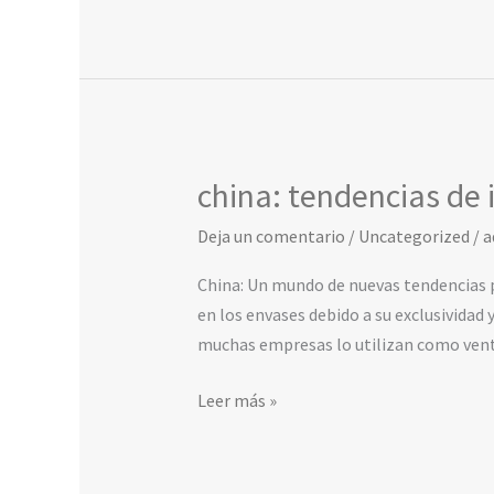
china: tendencias de
china:
tendencias
Deja un comentario
/
Uncategorized
/
a
de
insumos
China: Un mundo de nuevas tendencias pa
para
en los envases debido a su exclusividad
perfumeria
muchas empresas lo utilizan como vent
Leer más »