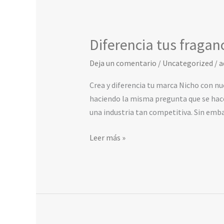
Diferencia tus fragan
Diferencia
tus
Deja un comentario
/
Uncategorized
/
a
fragancias
nicho
Crea y diferencia tu marca Nicho con nu
con
haciendo la misma pregunta que se hac
nuestos
una industria tan competitiva. Sin emba
envases
para
Leer más »
perfumería