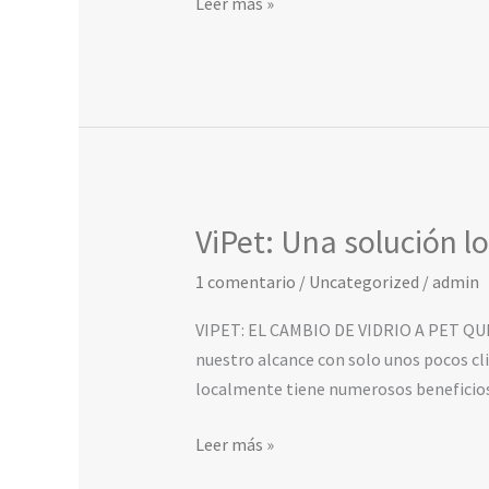
Leer más »
en
fragansa
ViPet: Una solución l
ViPet:
Una
1 comentario
/
Uncategorized
/
admin
solución
local
VIPET: EL CAMBIO DE VIDRIO A PET QUE
para
nuestro alcance con solo unos pocos cl
tus
localmente tiene numerosos beneficio
perfumes
Leer más »