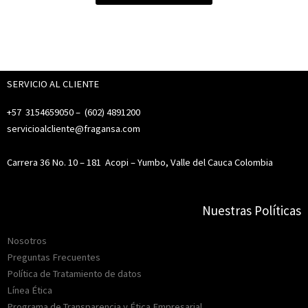
SERVICIO AL CLIENTE
+57 3154659050 – (
602) 4891200
servicioalcliente@fragansa.com
Carrera 36 No. 10 – 181
Acopi – Yumbo, Valle del Cauca Colombia
Nuestras Políticas
Nosotros
Preguntas Frecuentes
Política de Tratamiento de datos
Línea Ética
Programa de Transparencia y Ética Empresarial