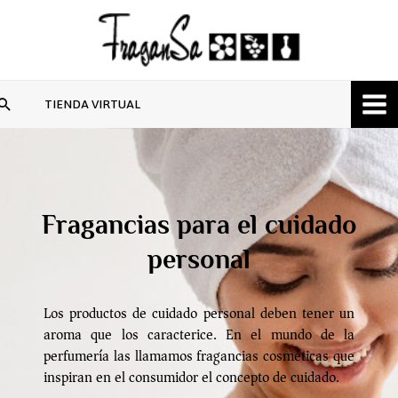
Ir
al
contenido
Buscar
TIENDA VIRTUAL
Fragancias para el cuidado
personal
Los productos de cuidado personal deben tener un
aroma que los caracterice. En el mundo de la
perfumería las llamamos fragancias cosméticas que
inspiran en el consumidor el concepto de cuidado.