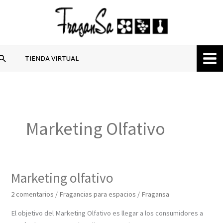
Ir
al
contenido
Buscar
TIENDA VIRTUAL
Marketing Olfativo
Marketing olfativo
Marketing
olfativo
2 comentarios
/
Fragancias para espacios
/
Fragansa
El objetivo del Marketing Olfativo es llegar a los consumidores a