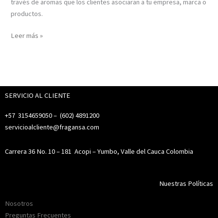
través de aromas que los clientes asociaran a tu empresa, marca o
productos.
Leer más »
SERVICIO AL CLIENTE
+57 3154659050 – (
602) 4891200
servicioalcliente@fragansa.com
Carrera 36 No. 10 – 181
Acopi – Yumbo, Valle del Cauca Colombia
Nuestras Políticas
Nosotros
Preguntas Frecuentes