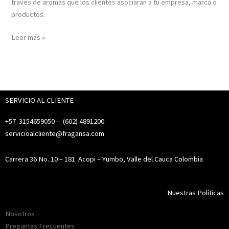
través de aromas que los clientes asociaran a tu empresa, marca o
productos.
Leer más »
SERVICIO AL CLIENTE
+57 3154659050 – (
602) 4891200
servicioalcliente@fragansa.com
Carrera 36 No. 10 – 181
Acopi – Yumbo, Valle del Cauca Colombia
Nuestras Políticas
Nosotros
Preguntas Frecuentes