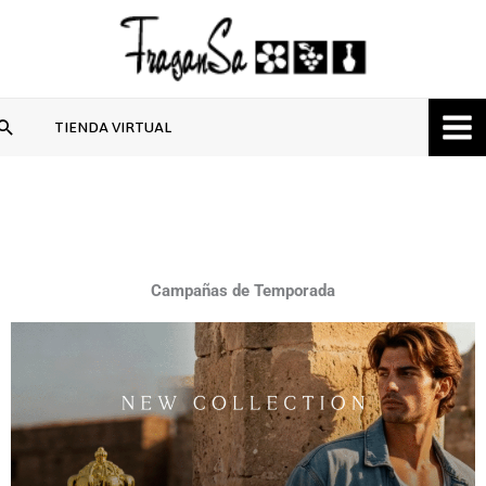
Ir
al
contenido
Buscar
TIENDA VIRTUAL
Campañas de Temporada